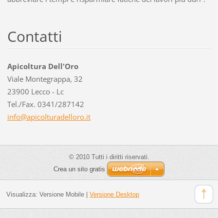
Contatti
Apicoltura Dell'Oro
Viale Montegrappa, 32
23900 Lecco - Lc
Tel./Fax. 0341/287142
info@api
colturad
elloro.i
t
© 2010 Tutti i diritti riservati.
Crea un sito gratis
Visualizza:
Versione Mobile
|
Versione Desktop